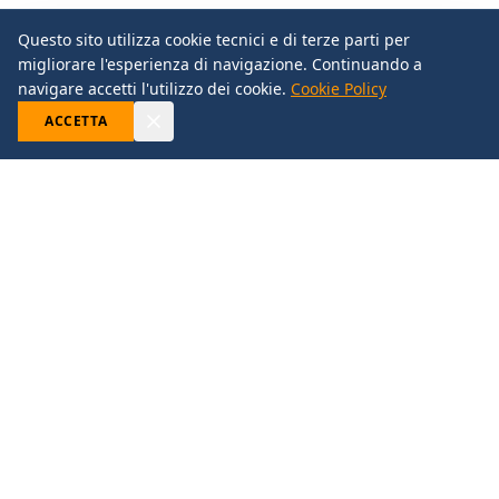
Questo sito utilizza cookie tecnici e di terze parti per
migliorare l'esperienza di navigazione. Continuando a
navigare accetti l'utilizzo dei cookie.
Cookie Policy
ACCETTA
A. RESTELLI S.R.L.
Eccellenza nella produzione di macchine per imballaggio.
Soluzioni di qualità dal 1955.
Via Sant'Ambrogio, 16/18 - 20009 Vittuone (MI)
Tel: +39 02 90111071 | Fax: +39 02 90110494
info@arv-restelli.it | assistenza@arv-restelli.it